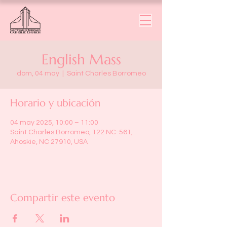
English Mass
dom, 04 may
  |  
Saint Charles Borromeo
Horario y ubicación
04 may 2025, 10:00 – 11:00
Saint Charles Borromeo, 122 NC-561,
Ahoskie, NC 27910, USA
Compartir este evento