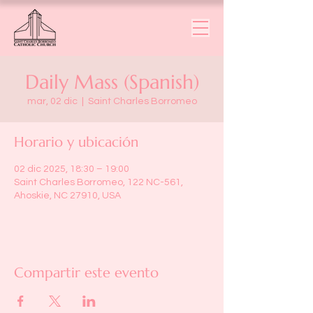
Daily Mass (Spanish)
mar, 02 dic
  |  
Saint Charles Borromeo
Horario y ubicación
02 dic 2025, 18:30 – 19:00
Saint Charles Borromeo, 122 NC-561,
Ahoskie, NC 27910, USA
Compartir este evento