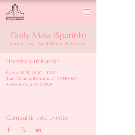
Daily Mass (Spanish)
mar, 04 nov
  |  
Saint Charles Borromeo
Horario y ubicación
04 nov 2025, 18:30 – 19:00
Saint Charles Borromeo, 122 NC-561,
Ahoskie, NC 27910, USA
Compartir este evento