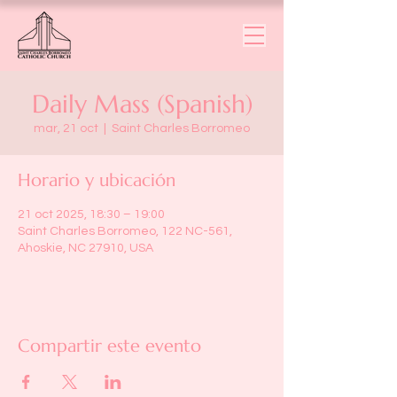
Daily Mass (Spanish)
mar, 21 oct
  |  
Saint Charles Borromeo
Horario y ubicación
21 oct 2025, 18:30 – 19:00
Saint Charles Borromeo, 122 NC-561,
Ahoskie, NC 27910, USA
Compartir este evento