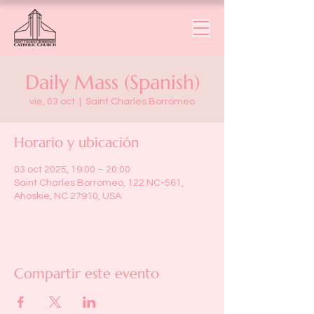
Daily Mass (Spanish)
vie, 03 oct
  |  
Saint Charles Borromeo
Horario y ubicación
03 oct 2025, 19:00 – 20:00
Saint Charles Borromeo, 122 NC-561,
Ahoskie, NC 27910, USA
Compartir este evento