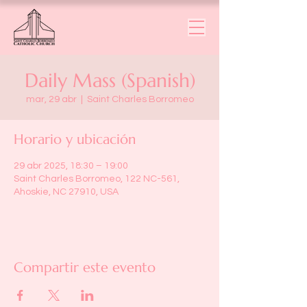
Daily Mass (Spanish)
mar, 29 abr
  |  
Saint Charles Borromeo
Horario y ubicación
29 abr 2025, 18:30 – 19:00
Saint Charles Borromeo, 122 NC-561,
Ahoskie, NC 27910, USA
Compartir este evento