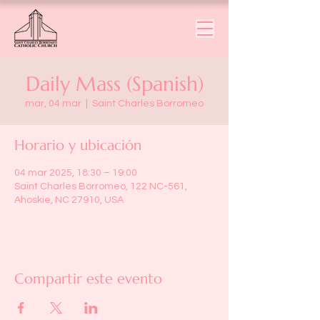
Daily Mass (Spanish)
mar, 04 mar
  |  
Saint Charles Borromeo
Horario y ubicación
04 mar 2025, 18:30 – 19:00
Saint Charles Borromeo, 122 NC-561,
Ahoskie, NC 27910, USA
Compartir este evento