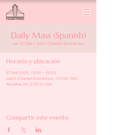
Daily Mass (Spanish)
vie, 07 feb
  |  
Saint Charles Borromeo
Horario y ubicación
07 feb 2025, 19:00 – 20:00
Saint Charles Borromeo, 122 NC-561,
Ahoskie, NC 27910, USA
Compartir este evento