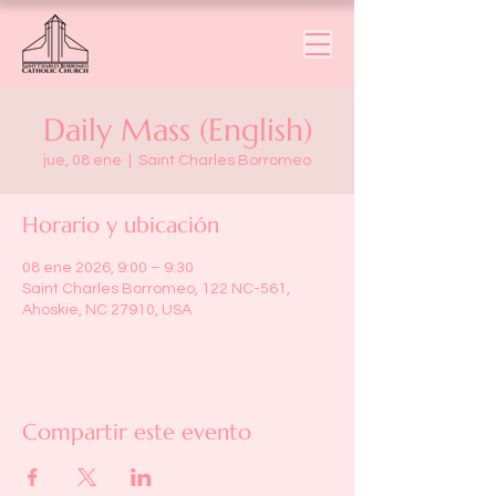
Daily Mass (English)
jue, 08 ene
  |  
Saint Charles Borromeo
Horario y ubicación
08 ene 2026, 9:00 – 9:30
Saint Charles Borromeo, 122 NC-561,
Ahoskie, NC 27910, USA
Compartir este evento