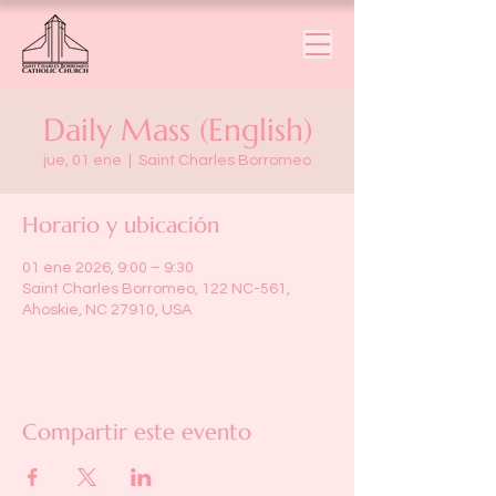
Daily Mass (English)
jue, 01 ene
  |  
Saint Charles Borromeo
Horario y ubicación
01 ene 2026, 9:00 – 9:30
Saint Charles Borromeo, 122 NC-561,
Ahoskie, NC 27910, USA
Compartir este evento