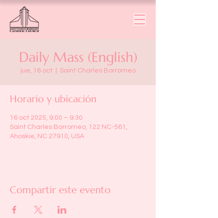
Daily Mass (English)
jue, 16 oct
  |  
Saint Charles Borromeo
Horario y ubicación
16 oct 2025, 9:00 – 9:30
Saint Charles Borromeo, 122 NC-561,
Ahoskie, NC 27910, USA
Compartir este evento