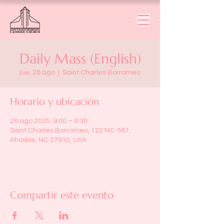
Daily Mass (English)
jue, 28 ago
  |  
Saint Charles Borromeo
Horario y ubicación
28 ago 2025, 9:00 – 9:30
Saint Charles Borromeo, 122 NC-561,
Ahoskie, NC 27910, USA
Compartir este evento