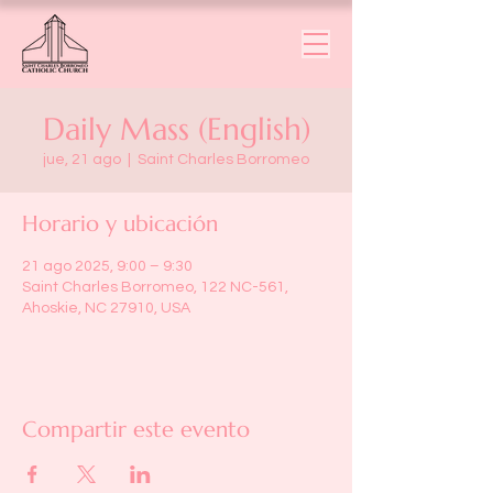
Daily Mass (English)
jue, 21 ago
  |  
Saint Charles Borromeo
Horario y ubicación
21 ago 2025, 9:00 – 9:30
Saint Charles Borromeo, 122 NC-561,
Ahoskie, NC 27910, USA
Compartir este evento