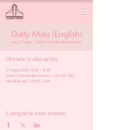
Daily Mass (English)
jue, 07 ago
  |  
Saint Charles Borromeo
Horario y ubicación
07 ago 2025, 9:00 – 9:30
Saint Charles Borromeo, 122 NC-561,
Ahoskie, NC 27910, USA
Compartir este evento