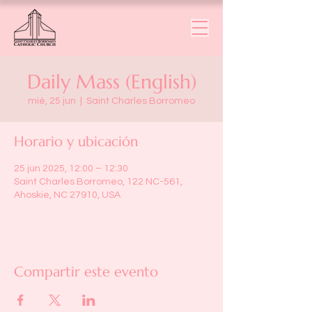
Daily Mass (English)
mié, 25 jun
  |  
Saint Charles Borromeo
Horario y ubicación
25 jun 2025, 12:00 – 12:30
Saint Charles Borromeo, 122 NC-561,
Ahoskie, NC 27910, USA
Compartir este evento