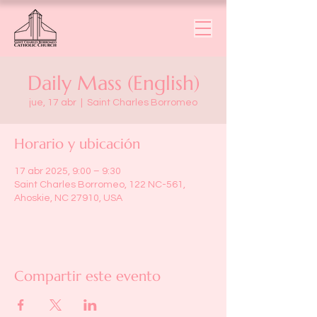
Daily Mass (English)
jue, 17 abr
  |  
Saint Charles Borromeo
Horario y ubicación
17 abr 2025, 9:00 – 9:30
Saint Charles Borromeo, 122 NC-561,
Ahoskie, NC 27910, USA
Compartir este evento