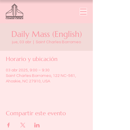
Daily Mass (English)
jue, 03 abr
  |  
Saint Charles Borromeo
Horario y ubicación
03 abr 2025, 9:00 – 9:30
Saint Charles Borromeo, 122 NC-561,
Ahoskie, NC 27910, USA
Compartir este evento