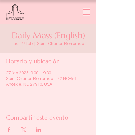
Daily Mass (English)
jue, 27 feb
  |  
Saint Charles Borromeo
Horario y ubicación
27 feb 2025, 9:00 – 9:30
Saint Charles Borromeo, 122 NC-561,
Ahoskie, NC 27910, USA
Compartir este evento