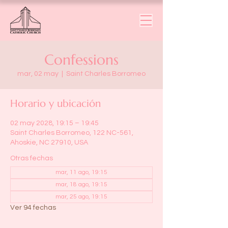
Confessions
mar, 02 may
  |  
Saint Charles Borromeo
Horario y ubicación
02 may 2028, 19:15 – 19:45
Saint Charles Borromeo, 122 NC-561,
Ahoskie, NC 27910, USA
Otras fechas
mar, 11 ago, 19:15
mar, 18 ago, 19:15
mar, 25 ago, 19:15
Ver 94 fechas