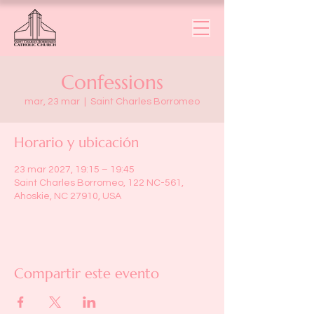
Confessions
mar, 23 mar
  |  
Saint Charles Borromeo
Horario y ubicación
23 mar 2027, 19:15 – 19:45
Saint Charles Borromeo, 122 NC-561,
Ahoskie, NC 27910, USA
Compartir este evento