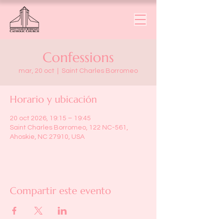
Confessions
mar, 20 oct
  |  
Saint Charles Borromeo
Horario y ubicación
20 oct 2026, 19:15 – 19:45
Saint Charles Borromeo, 122 NC-561,
Ahoskie, NC 27910, USA
Compartir este evento