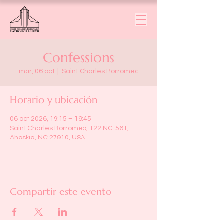
Confessions
mar, 06 oct
  |  
Saint Charles Borromeo
Horario y ubicación
06 oct 2026, 19:15 – 19:45
Saint Charles Borromeo, 122 NC-561,
Ahoskie, NC 27910, USA
Compartir este evento