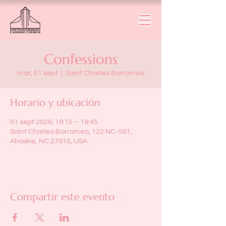
Confessions
mar, 01 sept
  |  
Saint Charles Borromeo
Horario y ubicación
01 sept 2026, 19:15 – 19:45
Saint Charles Borromeo, 122 NC-561,
Ahoskie, NC 27910, USA
Compartir este evento