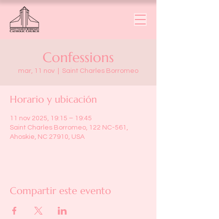
Confessions
mar, 11 nov
  |  
Saint Charles Borromeo
Horario y ubicación
11 nov 2025, 19:15 – 19:45
Saint Charles Borromeo, 122 NC-561,
Ahoskie, NC 27910, USA
Compartir este evento