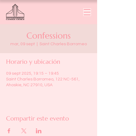
Confessions
mar, 09 sept
  |  
Saint Charles Borromeo
Horario y ubicación
09 sept 2025, 19:15 – 19:45
Saint Charles Borromeo, 122 NC-561,
Ahoskie, NC 27910, USA
Compartir este evento