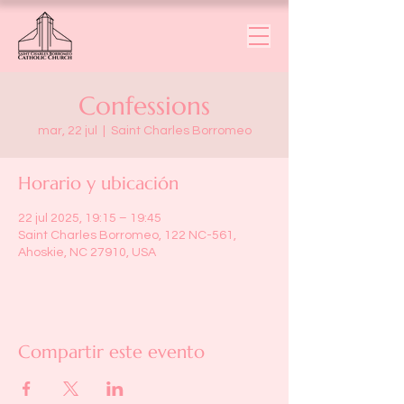
Confessions
mar, 22 jul
  |  
Saint Charles Borromeo
Horario y ubicación
22 jul 2025, 19:15 – 19:45
Saint Charles Borromeo, 122 NC-561,
Ahoskie, NC 27910, USA
Compartir este evento