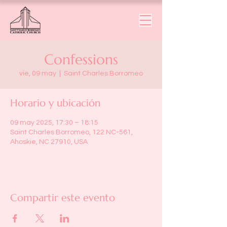
Confessions
vie, 09 may
  |  
Saint Charles Borromeo
Horario y ubicación
09 may 2025, 17:30 – 18:15
Saint Charles Borromeo, 122 NC-561,
Ahoskie, NC 27910, USA
Compartir este evento