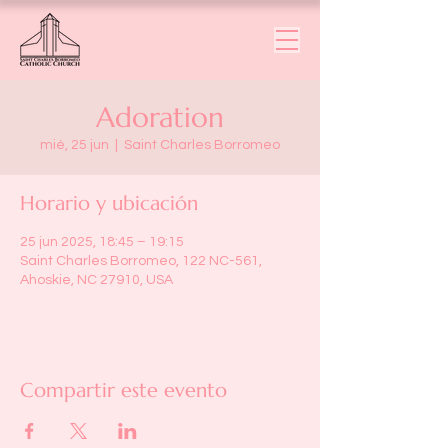
Adoration
mié, 25 jun
  |  
Saint Charles Borromeo
Horario y ubicación
25 jun 2025, 18:45 – 19:15
Saint Charles Borromeo, 122 NC-561,
Ahoskie, NC 27910, USA
Compartir este evento