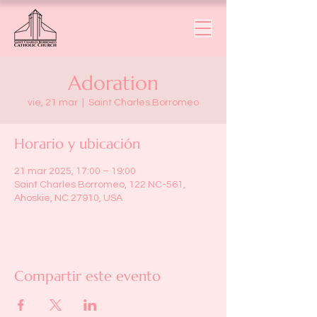
Adoration
vie, 21 mar
  |  
Saint Charles Borromeo
Horario y ubicación
21 mar 2025, 17:00 – 19:00
Saint Charles Borromeo, 122 NC-561,
Ahoskie, NC 27910, USA
Compartir este evento